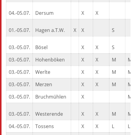
04.-05.07.
Dersum
X
X
01.-05.07.
Hagen a.T.W.
X
X
S
03.-05.07.
Bösel
X
X
S
03.-05.07.
Hohenböken
X
X
M
M
03.-05.07.
Werlte
X
X
M
M
03.-05.07.
Merzen
X
X
M
M
03.-05.07.
Bruchmühlen
X
M
03.-05.07.
Westerende
X
X
M
M
04.-05.07.
Tossens
X
X
L
L