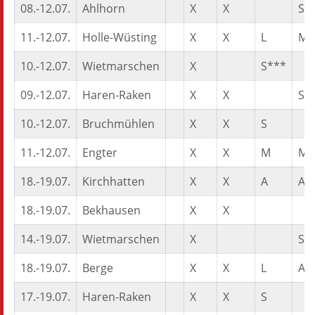
08.-12.07.
Ahlhorn
X
X
S*
11.-12.07.
Holle-Wüsting
X
X
L
M
10.-12.07.
Wietmarschen
X
S***
09.-12.07.
Haren-Raken
X
X
S
10.-12.07.
Bruchmühlen
X
X
S
11.-12.07.
Engter
X
X
M
M
18.-19.07.
Kirchhatten
X
X
A
A
18.-19.07.
Bekhausen
X
X
14.-19.07.
Wietmarschen
X
S*
18.-19.07.
Berge
X
X
L
A
17.-19.07.
Haren-Raken
X
X
S