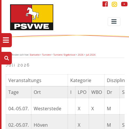
Sie befinden sich hier:
Startseite
>
Turniere
>
Turniere / Ergebnisse
>
2026
>
Juli 2026
Juli 2026
Veranstaltungs
Kategorie
Disziplin b
Tage
Ort
I
LPO
WBO
Dr
Sp
04.-05.07.
Westerstede
X
X
M
02.-05.07.
Höven
X
M
S