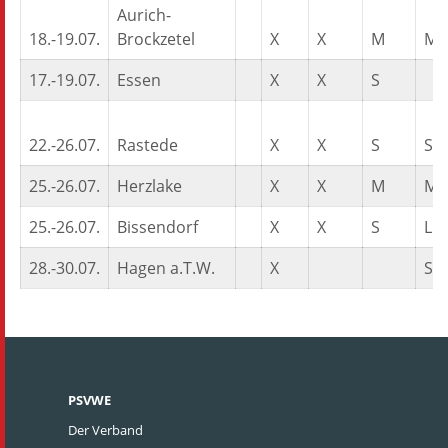
Aurich-
18.-19.07.
Brockzetel
X
X
M
M
17.-19.07.
Essen
X
X
S
22.-26.07.
Rastede
X
X
S
S
25.-26.07.
Herzlake
X
X
M
M
25.-26.07.
Bissendorf
X
X
S
L
28.-30.07.
Hagen a.T.W.
X
S
PSVWE
Der Verband