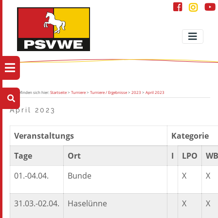
Sie befinden sich hier:
Startseite
>
Turniere
>
Turniere / Ergebnisse
>
2023
>
April 2023
April 2023
Veranstaltungs
Kategorie
Tage
Ort
I
LPO
W
01.-04.04.
Bunde
X
X
31.03.-02.04.
Haselünne
X
X