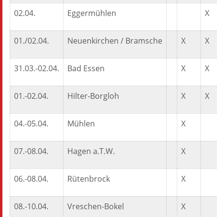
02.04.
Eggermühlen
X
01./02.04.
Neuenkirchen / Bramsche
X
X
31.03.-02.04.
Bad Essen
X
X
01.-02.04.
Hilter-Borgloh
X
X
04.-05.04.
Mühlen
X
07.-08.04.
Hagen a.T.W.
X
06.-08.04.
Rütenbrock
X
08.-10.04.
Vreschen-Bokel
X