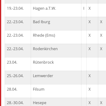
19.-23.04.
Hagen a.T.W.
I
X
22.-23.04.
Bad Iburg
X
X
22.-23.04.
Rhede (Ems)
X
X
22.-23.04.
Rodenkirchen
X
X
23.04.
Rütenbrock
25.-26.04.
Lemwerder
X
28.04.
Filsum
X
28.-30.04.
Hesepe
X
X