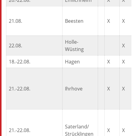
20.-22.08.
Emlichheim
X
X
21.08.
Beesten
X
X
Holle-
22.08.
X
Wüsting
18.-22.08.
Hagen
X
X
21.-22.08.
Ihrhove
X
X
Saterland/
21.-22.08.
X
X
Strücklingen