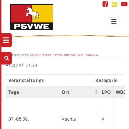
Sie befinden sich hier:
Startseite
>
Turniere
>
Turniere / Ergebnisse
>
2021
>
August 2021
August 2021
Veranstaltungs
Kategorie
Tage
Ort
I
LPO
WBO
07.-08.08.
Vechta
X