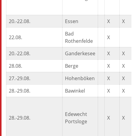
20.-22.08.
Essen
X
X
Bad
22.08.
X
Rothenfelde
20.-22.08.
Ganderkesee
X
X
28.08.
Berge
X
X
27.-29.08.
Hohenböken
X
X
28.-29.08.
Bawinkel
X
X
Edewecht
28.-29.08.
X
X
Portsloge