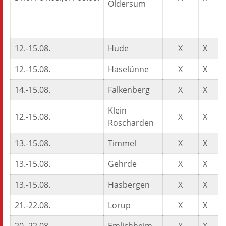
Oldersum
12.-15.08.
Hude
X
X
12.-15.08.
Haselünne
X
X
14.-15.08.
Falkenberg
X
X
Klein
12.-15.08.
X
X
Roscharden
13.-15.08.
Timmel
X
X
13.-15.08.
Gehrde
X
X
13.-15.08.
Hasbergen
X
X
21.-22.08.
Lorup
X
X