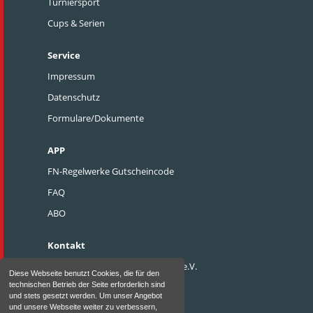
Turniersport
Cups & Serien
Service
Impressum
Datenschutz
Formulare/Dokumente
APP
FN-Regelwerke Gutscheincode
FAQ
ABO
Kontakt
Pferdesportverband Weser-Ems e.V.
Diese Webseite benutzt Cookies, die für den
technischen Betrieb der Seite erforderlich sind
Heidewinkel 8
und stets gesetzt werden. Um unser Angebot
D - 49377 Vechta
und unsere Webseite weiter zu verbessern,