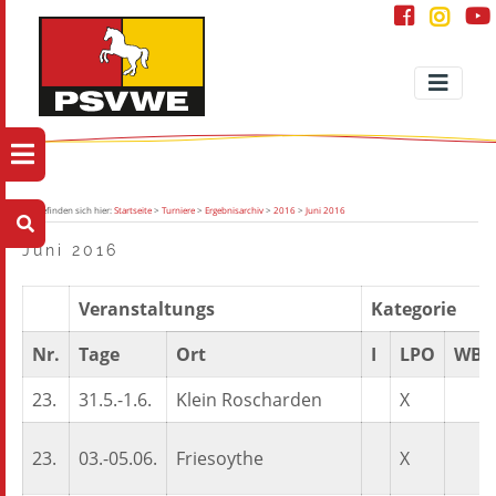
Sie befinden sich hier:
Startseite
>
Turniere
>
Ergebnisarchiv
>
2016
>
Juni 2016
Juni 2016
Veranstaltungs
Kategorie
Nr.
Tage
Ort
I
LPO
WB
23.
31.5.-1.6.
Klein Roscharden
X
23.
03.-05.06.
Friesoythe
X