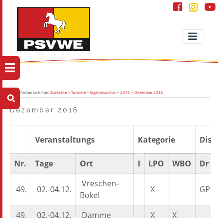
Sie befinden sich hier:
Startseite
>
Turniere
>
Ergebnisarchiv
>
2016
>
Dezember 2016
Dezember 2016
Veranstaltungs
Kategorie
Diszi
Nr.
Tage
Ort
I
LPO
WBO
Dr
Vreschen-
49.
02.-04.12.
X
GP
Bokel
49.
02.-04.12.
Damme
X
X