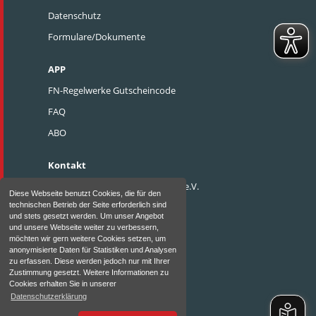
Datenschutz
Formulare/Dokumente
APP
FN-Regelwerke Gutscheincode
FAQ
ABO
Kontakt
Pferdesportverband Weser-Ems e.V.
Diese Webseite benutzt Cookies, die für den
technischen Betrieb der Seite erforderlich sind
Heidewinkel 8
und stets gesetzt werden. Um unser Angebot
D - 49377 Vechta
und unsere Webseite weiter zu verbessern,
möchten wir gern weitere Cookies setzen, um
Telefon: 0 44 41 / 9140-0
anonymisierte Daten für Statistiken und Analysen
zu erfassen. Diese werden jedoch nur mit Ihrer
Fax: 0 44 41 / 9140-17
Zustimmung gesetzt. Weitere Informationen zu
Cookies erhalten Sie in unserer
Email:
info@psvwe.de
Datenschutzerklärung