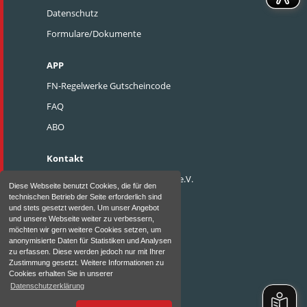
Datenschutz
Formulare/Dokumente
APP
FN-Regelwerke Gutscheincode
FAQ
ABO
Kontakt
Pferdesportverband Weser-Ems e.V.
Diese Webseite benutzt Cookies, die für den
technischen Betrieb der Seite erforderlich sind
Heidewinkel 8
und stets gesetzt werden. Um unser Angebot
D - 49377 Vechta
und unsere Webseite weiter zu verbessern,
möchten wir gern weitere Cookies setzen, um
Telefon: 0 44 41 / 9140-0
anonymisierte Daten für Statistiken und Analysen
zu erfassen. Diese werden jedoch nur mit Ihrer
Fax: 0 44 41 / 9140-17
Zustimmung gesetzt. Weitere Informationen zu
Cookies erhalten Sie in unserer
Email:
info@psvwe.de
Datenschutzerklärung