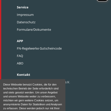
Service
Impressum
Datenschutz
Formulare/Dokumente
APP
FN-Regelwerke Gutscheincode
FAQ
ABO
Kontakt
Pferdesportverband Weser-Ems e.V.
Diese Webseite benutzt Cookies, die für den
technischen Betrieb der Seite erforderlich sind
Heidewinkel 8
und stets gesetzt werden. Um unser Angebot
D - 49377 Vechta
und unsere Webseite weiter zu verbessern,
möchten wir gern weitere Cookies setzen, um
Telefon: 0 44 41 / 9140-0
anonymisierte Daten für Statistiken und Analysen
zu erfassen. Diese werden jedoch nur mit Ihrer