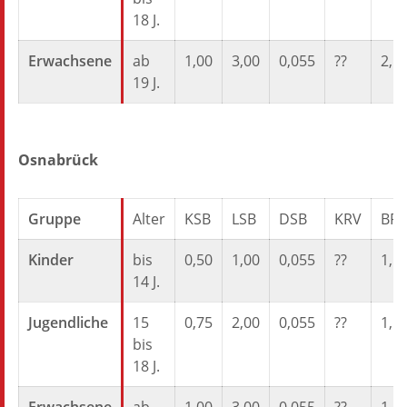
18 J.
Erwachsene
ab
1,00
3,00
0,055
??
2,5
19 J.
Osnabrück
Gruppe
Alter
KSB
LSB
DSB
KRV
BR
Kinder
bis
0,50
1,00
0,055
??
1,5
14 J.
Jugendliche
15
0,75
2,00
0,055
??
1,5
bis
18 J.