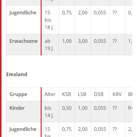
Jugendliche
15
0,75
2,00
0,055
??
0,5
bis
18 J.
Erwachsene
ab
1,00
3,00
0,055
??
1,5
19 J.
Emsland
Gruppe
Alter
KSB
LSB
DSB
KRV
BR
Kinder
bis
0,50
1,00
0,055
??
frei
14 J.
Jugendliche
15
0,75
2,00
0,055
??
2,5
bis