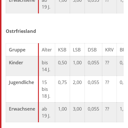
Erwachsene
ab
1,00
3,00
0,055
??
1,5
19 J.
Ostrfriesland
Gruppe
Alter
KSB
LSB
DSB
KRV
BR
Kinder
bis
0,50
1,00
0,055
??
0,8
14 J.
Jugendliche
15
0,75
2,00
0,055
??
0,8
bis
18 J.
Erwachsene
ab
1,00
3,00
0,055
??
1,5
19 J.