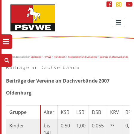
Sie befinden sich hier:
Startseite
>
PSVWE
>
Handbuch
>
Merkblätter und Sonstiges
>
Beiträge an Dachverbände
Beiträge an Dachverbände
Beiträge der Vereine an Dachverbände 2007
Oldenburg
Gruppe
Alter
KSB
LSB
DSB
KRV
BR
Kinder
bis
0,50
1,00
0,055
??
0,5
14 J.