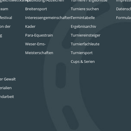
rgleichswettkampf
Ausbildung/Abzeichen
Turniere / Ergebnisse
Impres
dteam
Breitensport
Turniere suchen
Datensc
festival
Interessengemeinschaften
Termintabelle
Formula
on der
Kader
Ergebnisarchiv
ng
Para-Equestrain
Turniereinsteiger
Weser-Ems-
Turnierfachleute
Meisterschaften
Turniersport
Cups & Serien
ter Gewalt
rialien
endarbeit