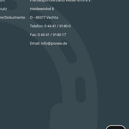
sum
Pferdesportverband Weser-Ems e.V.
hutz
Heidewinkel 8
re/Dokumente
D - 49377 Vechta
Telefon: 0 44 41 / 9140-0
Fax: 0 44 41 / 9140-17
Email:
info@psvwe.de