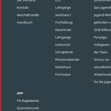
Der Verband
LLS
Juniorenve
Kontakt
Lehrgänge
Das Jugen
Geschäftsstelle
Seminare /
Jugend-Reit
Handbuch
Fortbildung
gefördert v
Dezentrale
OLB-Stiftu
Lehrgänge
Ponyliga
Unterricht
Voltigieren
Schulpferde
8er Team
Pensionsbetrieb
Schutz vor
Gästehaus
sexualisier
Formulare
Arbeitsmate
für die Jug
APP
FN-Regelwerke
Gutscheincode