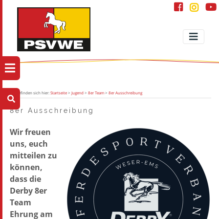
Sie befinden sich hier:
Startseite
>
Jugend
>
8er Team
>
8er Ausschreibung
8er Ausschreibung
Wir freuen
uns, euch
mitteilen zu
können,
dass die
Derby 8er
Team
Ehrung am