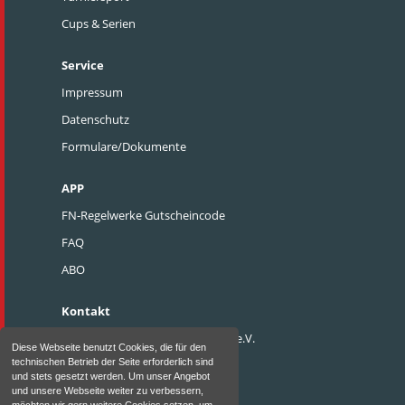
Cups & Serien
Service
Impressum
Datenschutz
Formulare/Dokumente
APP
FN-Regelwerke Gutscheincode
FAQ
ABO
Kontakt
Pferdesportverband Weser-Ems e.V.
Diese Webseite benutzt Cookies, die für den
technischen Betrieb der Seite erforderlich sind
Heidewinkel 8
und stets gesetzt werden. Um unser Angebot
D - 49377 Vechta
und unsere Webseite weiter zu verbessern,
möchten wir gern weitere Cookies setzen, um