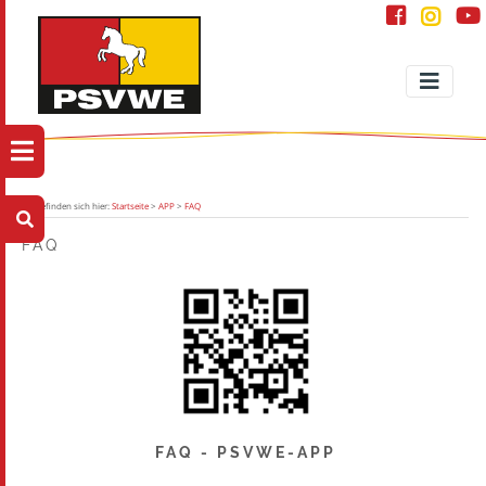
Sie befinden sich hier:
Startseite
>
APP
>
FAQ
FAQ
FAQ - PSVWE-APP